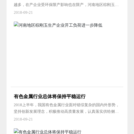
越多，在产企业受环保限产影响也在限产，河南地区棕刚玉生
产企业整体开工负荷进一步降低。 据悉，河南地区禁止露
2018-09-21
天开采铝土矿，当地铝土矿大部分停产，原料供应紧张，价格
也维持在高位。现棕刚玉企业采购85以上矾土轻烧熟料到厂价
格多在1800-2000元/吨（不含税），且大多无货。部分厂家从
贵州地区采购矾土，不过远水难解近渴，受其影响，棕刚玉生
产企业停产
有色金属行业总体将保持平稳运行
2018上半年，我国有色金属行业面对错综复杂的国内外形势，
坚持创新发展理念，积极推动高质量发展，认真落实供给侧结
构性改革，有色金属工业生产总体保持平稳运行。十种有色金
2018-09-21
属产量稳定增长，主要有色金属矿山产量同比下降，氧化铝产
量由负增长转正增长，铜加工材产量平稳增长，铝加工材产量