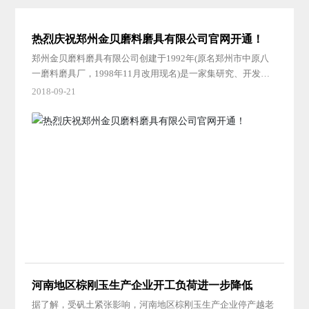
热烈庆祝郑州金贝磨料磨具有限公司官网开通！
郑州金贝磨料磨具有限公司创建于1992年(原名郑州市中原八
一磨料磨具厂，1998年11月改用现名)是一家集研究、开发和
生产超硬磨具制品的高技术公司。 公司专业生产陶瓷、树
2018-09-21
脂、金属结合剂超硬磨具。主要产品类型有金刚石、CBN研磨
盘，陶瓷金刚石、CBN砂轮，电镀制品、金属及树脂结合剂超
硬磨具。目前已在汽车及其零部件、家用电器、液压气动精密
偶见、半导体、人工晶体、机床刀具及玻璃建材等领域获得广
泛应用。
河南地区棕刚玉生产企业开工负荷进一步降低
据了解，受矾土紧张影响，河南地区棕刚玉生产企业停产越老