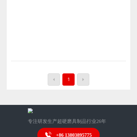
增幅回落明显。 下半年，我国有色金属工业生产仍有望延
续上半年平稳的运行态势。金瑞期货研究所副所长王思然认
为，下半年宏观经济对
1
专注研发生产超硬磨具制品行业26年
+86 13803895775