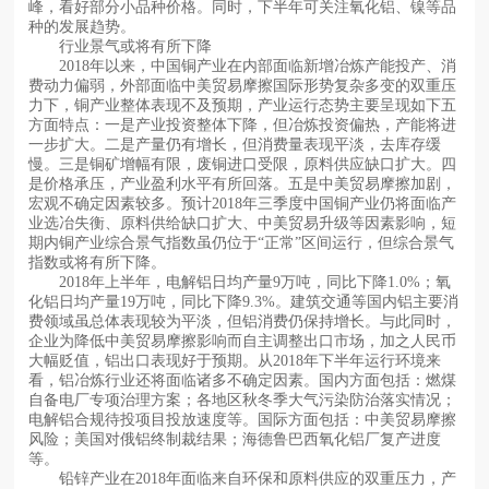
峰，看好部分小品种价格。同时，下半年可关注氧化铝、镍等品
种的发展趋势。
行业景气或将有所下降
2018年以来，中国铜产业在内部面临新增冶炼产能投产、消
费动力偏弱，外部面临中美贸易摩擦国际形势复杂多变的双重压
力下，铜产业整体表现不及预期，产业运行态势主要呈现如下五
方面特点：一是产业投资整体下降，但冶炼投资偏热，产能将进
一步扩大。二是产量仍有增长，但消费量表现平淡，去库存缓
慢。三是铜矿增幅有限，废铜进口受限，原料供应缺口扩大。四
是价格承压，产业盈利水平有所回落。五是中美贸易摩擦加剧，
宏观不确定因素较多。预计2018年三季度中国铜产业仍将面临产
业选冶失衡、原料供给缺口扩大、中美贸易升级等因素影响，短
期内铜产业综合景气指数虽仍位于“正常”区间运行，但综合景气
指数或将有所下降。
2018年上半年，电解铝日均产量9万吨，同比下降1.0%；氧
化铝日均产量19万吨，同比下降9.3%。建筑交通等国内铝主要消
费领域虽总体表现较为平淡，但铝消费仍保持增长。与此同时，
企业为降低中美贸易摩擦影响而自主调整出口市场，加之人民币
大幅贬值，铝出口表现好于预期。从2018年下半年运行环境来
看，铝冶炼行业还将面临诸多不确定因素。国内方面包括：燃煤
自备电厂专项治理方案；各地区秋冬季大气污染防治落实情况；
电解铝合规待投项目投放速度等。国际方面包括：中美贸易摩擦
风险；美国对俄铝终制裁结果；海德鲁巴西氧化铝厂复产进度
等。
铅锌产业在2018年面临来自环保和原料供应的双重压力，产