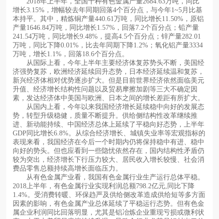
2018年上半年，全国十种有色金属产量2684.63万吨，同比
增长3.15%，增幅较去年同期回落4个百分点，与今年1~5月比基
本持平。其中，精炼铜产量440.61万吨，同比增长11.50%，原铝
产量1646.84万吨，同比增长1.57%，回落7.2个百分点；铅产量
241.54万吨，同比增长9.48%，提高4.5个百分点；锌产量282.01
万吨，同比下降0.01%，比去年同期下降1.2%；氧化铝产量3334
万吨，增长1.1%，回落18.6个百分点。
从国际上看，今年上半年主要经济体复苏势头不断，美国经
济强势复苏，欧洲经济延续回升态势，日本经济延续温和复苏，
新兴经济体相对优势逐步扩大。但是目前世界经济依然面临美元
升值、经济增长结构性问题以及贸易摩擦加剧等三大不确定因
素，发达经济体中美国与欧洲、日本之间的增长差距有所扩大。
从国内上看，今年以来我国经济增长延续稳中向好的发展态
势，转型升级稳健，质量不断提升。供给侧结构性改革继续推
进、新动能持续、中国经济总体上延续了平稳向好态势，上半年
GDP同比增长6.8%。从综合经济增长、城镇失业率等宏观指标的
表现来看，我国经济在今后一个时期内仍将保持稳中有进、稳中
向好的势头。但也应看到一些隐忧依然存在，国内结构性矛盾仍
较为突出，经济增长下行压力较大、居民收入增长较慢、社会消
费品零售总额持续高增长面临压力。
从有色金属产业看，我国有色金属行业生产运行总体平稳。
2018上半年，有色金属行业实现利润总额798.2亿元,同比下降
1.4%。受消费转暖、环保趋严及供给侧改革造成供给短等多方面
因素的影响，有色金属产业总体延续了平稳运行态势。但有色金
属企业利润同比回落明显，尤其是铝冶炼企业重现亏损或微利状