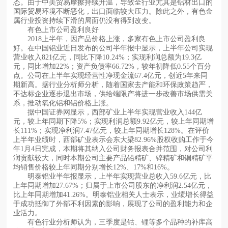
态。由于中美贸易摩擦持续升温，导致全行业尤其是铝材出口的
国际贸易环境不断恶化，出口面临较大压力。除此之外，有色金
属行业投资持续下滑的局面仍没有得到改变。
有色上市公司盈利良好
2018上半年，因产品价格上涨，多家有色上市公司盈利良
好。在中国铝业近日发布的公司半年报中显示，上半年公司实现
营业收入821亿元，同比下降10.24%；实现利润总额为19.3亿
元，同比增加22%；资产负债率66.72%，较年初降低0.55个百分
点。公司在上半年实现经营性净现金流67.4亿元，创近5年来同
期新高。据行业分析师分析，随着国家去产能和环保政策趋严，
不达标企业逐步退出市场，供给端限产将进一步改善市场供需关
系，推动氧化铝和铝价格上涨。
据中国证券网显示，西部矿业上半年实现营业收入144亿
元，较上年同期下降5%；实现利润总额9.92亿元，较上年同期增
长111%；实现净利润7.47亿元，较上年同期增长128%。在评价
上半年业绩时，西部矿业表示会东大梁82.96%股权收购工作于今
年1月4日完成，本期将其纳入公司财务报表合并范围，对公司利
润贡献较大，同时本期公司主要产品铅精矿、锌精矿和铜精矿平
均销售价格较上年同期分别增长12%、17%和16%。
明泰铝业半年报显示，上半年实现营业总收入59.6亿元，比
上年同期增加27.67%；归属于上市公司股东的净利润2.54亿元，
比上年同期增加41.26%。明泰铝业相关人士表示，业绩增长得益
于成功抵御了外部不利因素的影响，展现了公司的盈利能力和企
业活力。
有色行业分析师认为，三季度是钴、锂等多个品种的补库高