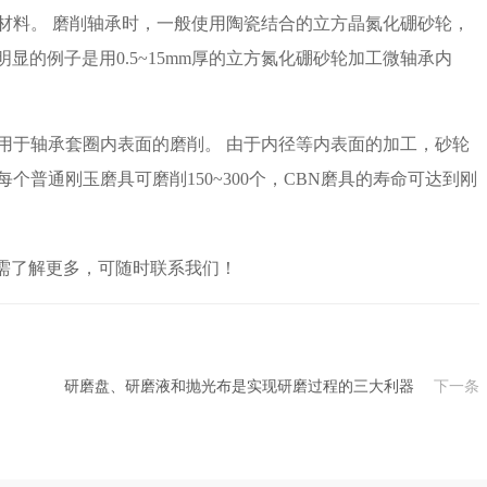
工的材料。 磨削轴承时，一般使用陶瓷结合的立方晶氮化硼砂轮，
围。明显的例子是用0.5~15mm厚的立方氮化硼砂轮加工微轴承内
于轴承套圈内表面的磨削。 由于内径等内表面的加工，砂轮
个普通刚玉磨具可磨削150~300个，CBN磨具的寿命可达到刚
需了解更多，可随时联系我们！
研磨盘、研磨液和抛光布是实现研磨过程的三大利器
下一条