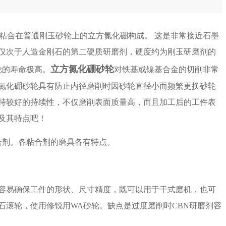
合在普通刚玉砂轮上的立方氮化硼构成。 这是非常接近石墨
仅次于人造金刚石的第二硬质研磨剂，硬度约为刚玉研磨剂的
立方氮化硼砂轮
轮的寿命极高。
对铁基或镍基合金的切削非常
方氮化硼砂轮具有防止内径磨削时因砂轮直径小而频繁更换砂轮
持较好的持续性，不仅磨削表面质量高，而且加工后的工件表
及其特点吧！
剂。各粘合剂的磨具各有特点。
易确保工件的形状、尺寸精度，既可以用于干式磨机，也可
石滚轮，使用修锐用WA砂轮。缺点是过度磨削时CBN研磨剂容