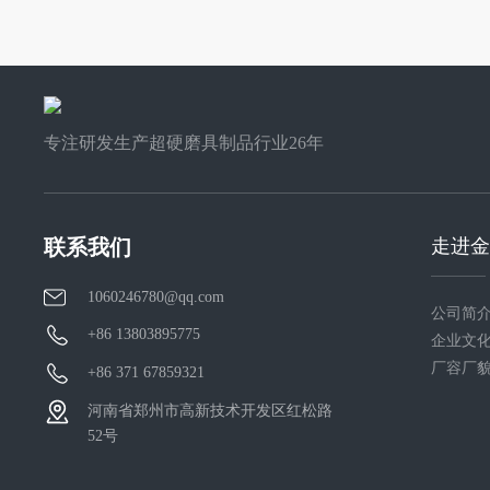
专注研发生产超硬磨具制品行业26年
走进
联系我们
1060246780@qq.com
公司简
+86 13803895775
企业文
厂容厂
+86 371 67859321
河南省郑州市高新技术开发区红松路
52号