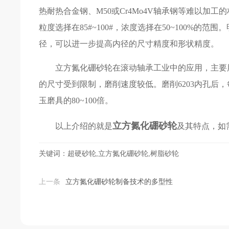
热耐热合金钢、M50或Cr4Mo4V轴承钢等难以加
粒度选择在85#~100#，浓度选择在50~100%的范
径，可以进一步提高内径的尺寸精度和形状精度。
立方氮化硼砂轮在滚动轴承工业中的应用，主要用
的尺寸受到限制，磨削速度较低。磨削6203内孔后，每
玉磨具的80~100倍。
立方氮化硼砂轮
以上介绍的就是
及其特点，如
关键词：超硬砂轮,立方氮化硼砂轮,树脂砂轮
上一条
立方氮化硼砂轮制备技术的多型性